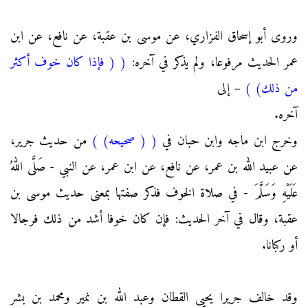
وروى أبو إسحاق الفزاري، عن موسى بن عقبة، عن نافع، عن ابن
عمر الحديث مرفوعا، ولم يذكر في آخره:
(
( فإذا كان خوف أكثر
من ذلك)
)
– إلى
آخره.
وخرج ابن ماجه وابن حبان في
(
( صحيحه)
)
من حديث جرير،
عن عبيد الله بن عمر، عن نافع، عن ابن عمر، عن النبي - صَلَّى اللهُ
عَلَيْهِ وَسَلَّمَ - في صلاة الخوف فذكر صفتها بمعنى حديث موسى بن
عقبة، وقال في آخر الحديث: فإن كان خوفا أشد من ذلك فرجالا
أو ركبانا.
وقد خالف جريرا يحيى القطان وعبد الله بن نمير ومحمد بن بشر