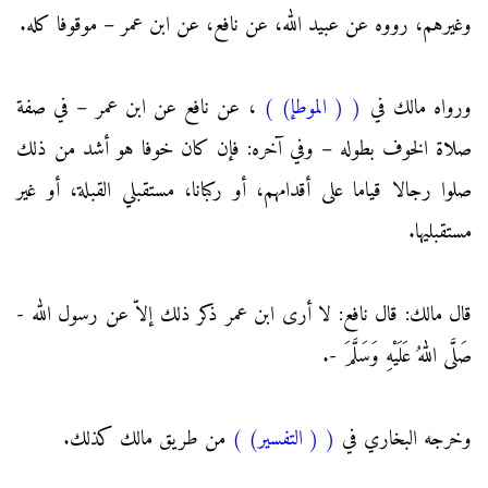
وغيرهم، رووه عن عبيد الله، عن نافع، عن ابن عمر – موقوفا كله.
ورواه مالك في
(
( الموطإ)
)
، عن نافع عن ابن عمر – في صفة
صلاة الخوف بطوله – وفي آخره: فإن كان خوفا هو أشد من ذلك
صلوا رجالا قياما على أقدامهم، أو ركبانا، مستقبلي القبلة، أو غير
مستقبليها.
قال مالك: قال نافع: لا أرى ابن عمر ذكر ذلك إلاّ عن رسول الله -
صَلَّى اللهُ عَلَيْهِ وَسَلَّمَ -.
وخرجه البخاري في
(
( التفسير)
)
من طريق مالك كذلك.