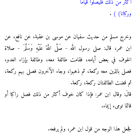
أكثر من ذلك فليصلوا قياما
وركبانا)
)
.
وخرج مسلم من حديث سفيان عن موسى بن عقبة، عن نافع، عن
ابن عمر، قال: صلى رسول الله - صَلَّى اللهُ عَلَيْهِ وَسَلَّمَ - صلاة
الخوف في بعض أيامه، فقامت طائفة معه، وطائفة بإزاء العدو،
فصلى بالذين معه ركعة، ثم ذهبوا، وجاء الآخرون فصلى بهم ركعة،
ثم قضت الطائفتان ركعة، ركعة.
قالَ: وقال ابن عمر: فإذا كان خوف أكثر من ذلك فصل راكبا أو
قائما تومىء إيماء.
فجعل هذا الوجه من قول ابن عمر، ولم يرفعه.