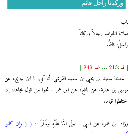
وركبانا راجل قائم
باب
صلاة الخوف رجالاً وركباناً
راجلٌ: قائمٌ.
[
قــ
:
915
...
غــ
:
943
]
- حدثنا سعيد بن يحيى بن سعيد القرشي: أنا أبي: نا ابن جريج، عن
موسى بن عقبة، عن نافع، عن ابن عمر - نحوا من قول مجاهد: إذا
اختلطوا قياما.
وزاد ابن عمر، عن النبي - صَلَّى اللهُ عَلَيْهِ وَسَلَّمَ -:
(
( وإن كانوا