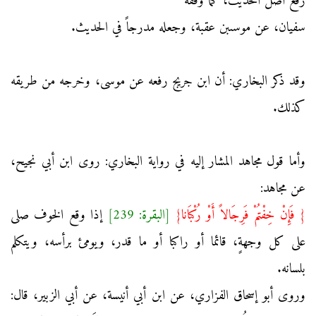
رفع أصل الحديث، كما وقفه
سفيان، عن موسىبن عقبة، وجعله مدرجاً في الحديث.
وقد ذكر البخاري: أن ابن جريج رفعه عن موسى، وخرجه من طريقه
كذلك.
وأما قول مجاهد المشار إليه في رواية البخاري: روى ابن أبي نجيح،
عن مجاهد:
{ فَإِنْ خِفْتُمْ فَرِجَالاً أَوْ رُكْبَانا}
[البقرة: 239]
إذا وقع الخوف صلى
على كل وجهةٍ، قائما أو راكبا أو ما قدر، ويومئ برأسه، ويتكلم
بلسانه.
وروى أبو إسحاق الفزاري، عن ابن أبي أنيسة، عن أبي الزبير، قال: