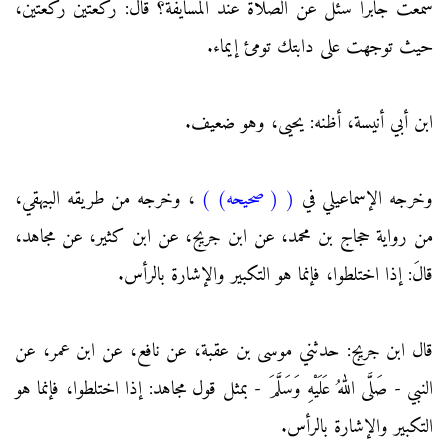
سمعت جابرا سُئل عن الصلاة عند المسايفة؟ قالَ: ركعتين ركعتين،
حيث توجهت على دابتك تومئ إيماء.
ابن أبي أنيسة، أظنه: يحيى، وهو ضعيف.
وخرجه الإسماعيلي في
(
( صحيحه)
)
، وخرجه من طريقه البيهقي،
من رواية حجاج بن محمد، عن ابن جريج، عن ابن كثير، عن مجاهد،
قالَ: إذا اختلطوا، فإنما هو التكبير والإشارة بالرأس.
قال ابن جريج: حدثني موسى بن عقبة، عن نافع، عن ابن عمر، عن
النبي - صَلَّى اللهُ عَلَيْهِ وَسَلَّمَ - بمثل قول مجاهد: إذا اختلطوا، فإنما هو
التكبير والإشارة بالرأس.