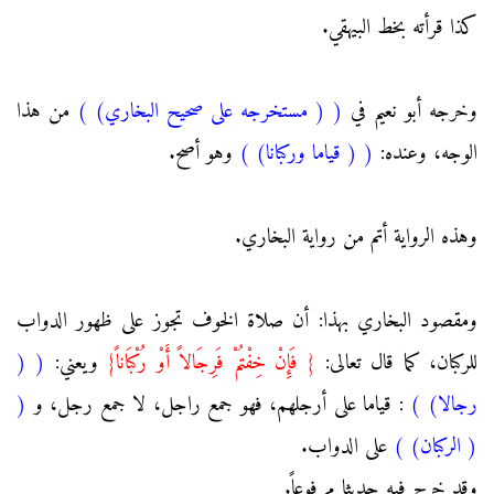
كذا قرأته بخط البيهقي.
وخرجه أبو نعيم في
(
( مستخرجه على صحيح البخاري)
)
من هذا
الوجه، وعنده:
(
( قياما وركبانا)
)
وهو أصح.
وهذه الرواية أتم من رواية البخاري.
ومقصود البخاري بهذا: أن صلاة الخوف تجوز على ظهور الدواب
للركبان، كما قال تعالى:
{ فَإِنْ خِفْتُمْ فَرِجَالاً أَوْ رُكْبَاناً}
ويعني:
(
(
رجالا)
)
: قياما على أرجلهم، فهو جمع راجل، لا جمع رجل، و
(
( الركبان)
)
على الدواب.
وقد خرج فيه حديثا مرفوعاً.