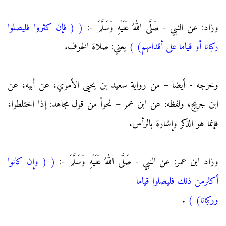
وزاد: عن النبي - صَلَّى اللهُ عَلَيْهِ وَسَلَّمَ -:
(
( فإن كثروا فليصلوا
ركبانا أو قياما على أقدامهم)
)
يعني: صلاة الخوف.
وخرجه - أيضا – من رواية سعيد بن يحيى الأموي، عن أبيه، عن
ابن جريج، ولفظه: عن ابن عمر – نحواً من قول مجاهد: إذا اختلطوا،
فإنما هو الذكر وإشارة بالرأس.
وزاد ابن عمر: عن النبي - صَلَّى اللهُ عَلَيْهِ وَسَلَّمَ -:
(
( وإن كانوا
أكثرمن ذلك فليصلوا قياما
وركبانا)
)
.