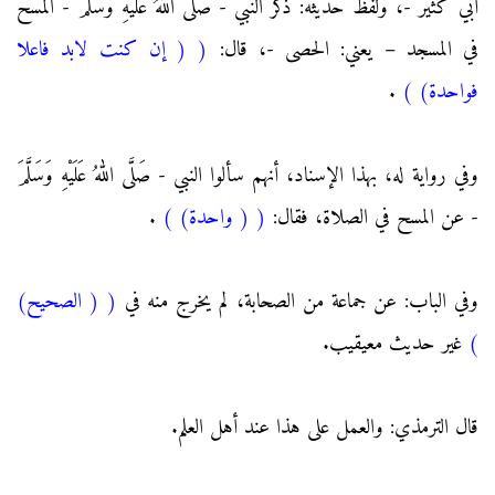
أبي كثير -، ولفظ حديثه: ذكر النبي - صَلَّى اللهُ عَلَيْهِ وَسَلَّمَ - المسح
في المسجد – يعني: الحصى -، قال:
(
( إن كنت لابد فاعلا
فواحدة)
)
.
وفي رواية له، بهذا الإسناد، أنهم سألوا النبي - صَلَّى اللهُ عَلَيْهِ وَسَلَّمَ
- عن المسح في الصلاة، فقال:
(
( واحدة)
)
.
وفي الباب: عن جماعة من الصحابة، لم يخرج منه في
(
( الصحيح)
)
غير حديث معيقيب.
قال الترمذي: والعمل على هذا عند أهل العلم.