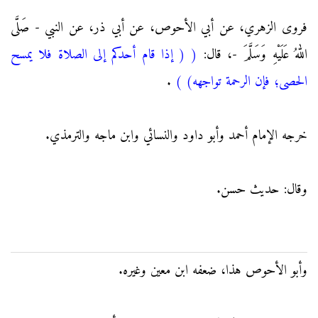
فروى الزهري، عن أبي الأحوص، عن أبي ذر، عن النبي - صَلَّى
اللهُ عَلَيْهِ وَسَلَّمَ -، قال:
(
( إذا قام أحدكم إلى الصلاة فلا يمسح
الحصى؛ فإن الرحمة تواجهه)
)
.
خرجه الإمام أحمد وأبو داود والنسائي وابن ماجه والترمذي.
وقال: حديث حسن.
وأبو الأحوص هذا، ضعفه ابن معين وغيره.