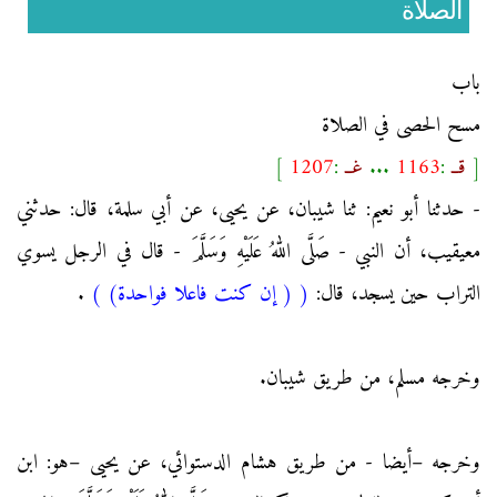
الصلاة
باب
مسح الحصى في الصلاة
[
قــ
:
1163
...
غــ
:
1207
]
- حدثنا أبو نعيم: ثنا شيبان، عن يحيى، عن أبي سلمة، قال: حدثني
معيقيب، أن النبي - صَلَّى اللهُ عَلَيْهِ وَسَلَّمَ - قال في الرجل يسوي
التراب حين يسجد، قال:
(
( إن كنت فاعلا فواحدة)
)
.
وخرجه مسلم، من طريق شيبان.
وخرجه –أيضا - من طريق هشام الدستوائي، عن يحيى –هو: ابن