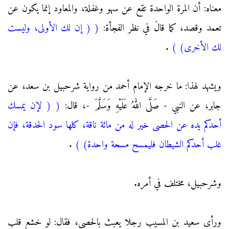
معناه: أن المرة الواحدة تقع عن سهو وغفلة، والمعاود إنما يكون عن
تعمد وقصد، كما قالَ في نظر الفجأة:
(
( إن لك الأولى، وليست
لك الأخرى)
)
.
ويشهد لهذا: ما خرجه الإمام أحمد من رواية شرحبيل بن سعد، عن
جابر، عن النبي - صَلَّى اللهُ عَلَيْهِ وَسَلَّمَ -، قال:
(
( لإن يمسك
أحدكم يده عن الحصى خير له من مائة ناقة، كلها سود الحدقة، فإن
غلب أحدكم الشيطان فليمسح مسحة واحدة)
)
.
وشرحبيل، مختلف في أمره.
ورأى سعيد بن المسيب رجلا يعبث بالحصى، فقال: لو خشع قلب