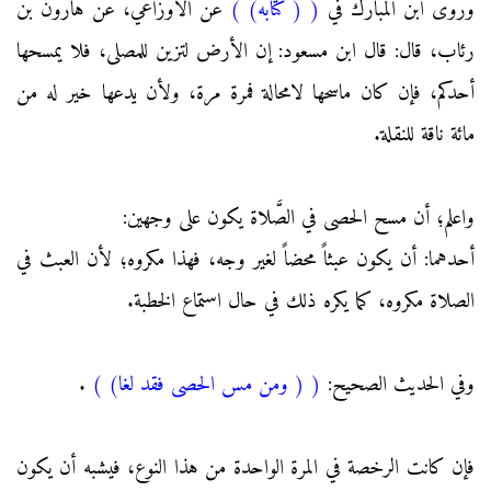
وروى ابن المبارك في
(
( كتابه)
)
عن الأوزاعي، عن هارون بن
رئاب، قال: قال ابن مسعود: إن الأرض لتزين للمصلى، فلا يمسحها
أحدكم، فإن كان ماسحها لامحالة فمرة مرة، ولأن يدعها خير له من
مائة ناقة للنقلة.
واعلم؛ أن مسح الحصى في الصَّلاة يكون على وجهين:
أحدهما: أن يكون عبثاً محضاً لغير وجه، فهذا مكروه؛ لأن العبث في
الصلاة مكروه، كما يكره ذلك في حال استماع الخطبة.
وفي الحديث الصحيح:
(
( ومن مس الحصى فقد لغا)
)
.
فإن كانت الرخصة في المرة الواحدة من هذا النوع، فيشبه أن يكون