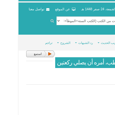
جمعة، 24 صفر 1448 هـ
عن الموقع
تواصل معنا
يب الحديث
رد الشبهات
الشروح
تراجم
استمع
يخطب، أمره أن يصلي ركعتين