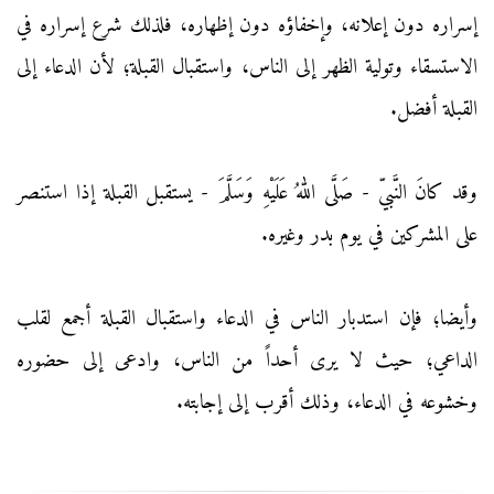
إسراره دون إعلانه، وإخفاؤه دون إظهاره، فلذلك شرع إسراره في
الاستسقاء وتولية الظهر إلى الناس، واستقبال القبلة؛ لأن الدعاء إلى
القبلة أفضل.
وقد كانَ النَّبيّ - صَلَّى اللهُ عَلَيْهِ وَسَلَّمَ - يستقبل القبلة إذا استنصر
على المشركين في يوم بدر وغيره.
وأيضا؛ فإن استدبار الناس في الدعاء واستقبال القبلة أجمع لقلب
الداعي؛ حيث لا يرى أحداً من الناس، وادعى إلى حضوره
وخشوعه في الدعاء، وذلك أقرب إلى إجابته.