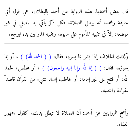
قال بعض أصحابنا: هذه الرواية عن أحمد بالبطلان، هي قول أبي
حنيفة ومحمد، أنه يبطل الصلاة، فكل ذكر يأتي به المصلي في غير
موضعه، إلاّ في تنبيه المأموم على سهوه، وتنبيه المار بين يده ليرجع.
وكذلك الخلاف إذا بشر بما يسره، فقال:
(
( الحمد لله)
)
، أو بما
يسوؤه، فقال:
(
( إنا لله وإنا إليه راجعون)
)
، أو عطس، فحمد
الله، أو فتح على غير إمامه، أو خاطب إنسانا بشيء من القرآن قاصداً
للقراءة والتنبيه.
وأصح الروايتين عن أحمد: أن الصلاة لا تبطل بذلك، كقول جمهور
العلماء.