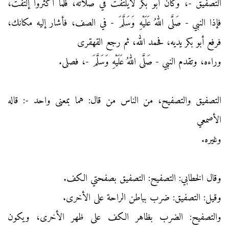
التصفيق -، وكان أبو بكر لايلتفت في صلاته، فلما أكثروا إلتفت،
فإذا النبي - صَلَّى اللهُ عَلَيْهِ وَسَلَّمَ - في الصف، فأشار إليه مكانك،
فرفع أبو بكر يديه، فحمد الله، ثم رجع القهقرى
وراءه، وتقدم النبي - صَلَّى اللهُ عَلَيْهِ وَسَلَّمَ -، فصلى.
التصفيق والتصفيح، من الناس من قال: هما بمعنى واحد -: قاله
الأصمعي
وغيره.
وقال الخطابي: التصفيح: التصفيق بصفحتي الكف.
وقيل: التصفيق: ضرب بباطن الراحة على الأخرى.
والتصفيح: الضرب بظاهر الكف على ظهر الأخرى، ويكون