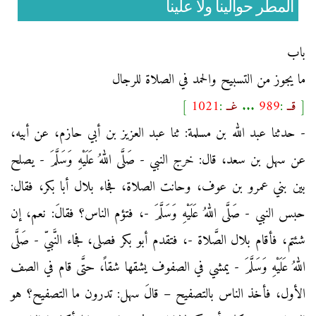
المطر حوالينا ولا علينا
باب
ما يجوز من التسبيح والحمد في الصلاة للرجال
[
قــ
:
989
...
غــ
:
1021
]
- حدثنا عبد الله بن مسلمة: ثنا عبد العزيز بن أبي حازم، عن أبيه،
عن سهل بن سعد، قال: خرج النبي - صَلَّى اللهُ عَلَيْهِ وَسَلَّمَ - يصلح
بين بني عمرو بن عوف، وحانت الصلاة، فجاء بلال أبا بكر، فقال:
حبس النبي - صَلَّى اللهُ عَلَيْهِ وَسَلَّمَ -، فتؤم الناس؟ فقالَ: نعم، إن
شئتم، فأقام بلال الصَّلاة -، فتقدم أبو بكر فصلى، فجاء النَّبيّ - صَلَّى
اللهُ عَلَيْهِ وَسَلَّمَ - يمشي في الصفوف يشقها شقاً، حتَّى قام في الصف
الأول، فأخذ الناس بالتصفيح – قالَ سهل: تدرون ما التصفيح؟ هو