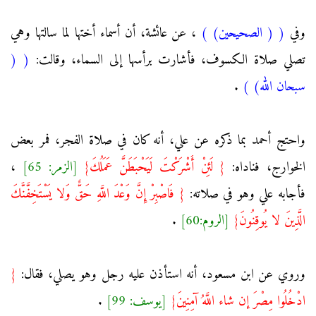
وفي
(
( الصحيحين)
)
، عن عائشة، أن أسماء أختها لما سالتها وهي
تصلي صلاة الكسوف، فأشارت برأسها إلى السماء، وقالت:
(
(
سبحان الله)
)
.
واحتج أحمد بما ذكره عن علي، أنه كان في صلاة الفجر، فمر بعض
الخوارج، فناداه:
{ لَئِنْ أَشْرَكْتَ لَيَحْبَطَنَّ عَمَلُكَ}
[الزمر: 65]
،
فأجابه علي وهو في صلاته:
{ فَاصْبِرْ إِنَّ وَعْدَ اللَّهِ حَقٌّ وَلا يَسْتَخِفَّنَّكَ
الَّذِينَ لا يُوقِنُونَ}
[الروم:60]
.
وروي عن ابن مسعود، أنه استأذن عليه رجل وهو يصلي، فقال:
{
ادْخُلُوا مِصْرَ إن شاء اللَّهُ آمِنِينَ}
[يوسف: 99]
.