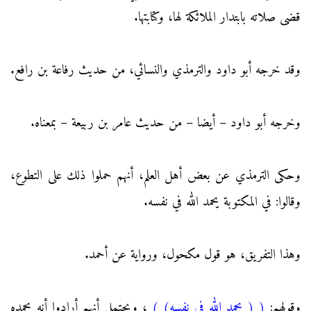
قضى صلاته بابتدار الملائكة لها، وكتابتها.
وقد خرجه أبو داود والترمذي والنسائي، من حديث رفاعة بن رافع.
وخرجه أبو داود – أيضا – من حديث عامر بن ربيعة – بمعناه.
وحكى الترمذي عن بعض أهل العلم، أنهم حملوا ذلك على التطوع،
وقالوا: في المكتوبة يحمد الله في نفسه.
وهذا التفريق، هو قول مكحول، ورواية عن أحمد.
وقولهم:
(
( يحمد الله في نفسه)
)
، ويحتمل أنهم أرادوا أنه يحمده