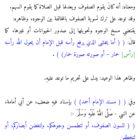
ومعناه: أنه كانَ يقوم الصفوف ويعدلها قبل الصلاة كما يقوم السهم.
وقد توعد على ترك تسوية الصفوف بالمخالفة بين الوجوه، وظاهره:
يقتضي مسخ الوجوه وتحويلها إلى صدور الحيوانات أو غيرها، كما
قالَ:
(
( أما يخشى الذي يرفع رأسه قبل الإمام أن يحول الله رأسه
[رأس]
حمار – أو صورته صورة حمار)
)
.
وظاهر هذا الوعيد: يدل على تحريم ما توعد عليهِ.
وفي
(
( مسند الإمام أحمد)
)
بإسناد فيهِ ضعف، عن أبي أمامة،
عن النبي - صَلَّى اللهُ عَلَيْهِ وَسَلَّمَ -:
(
( لتسون الصفوف، أو لتطمسن وجوهكم، ولتغضن أبصاركم، أو
لتخطفن