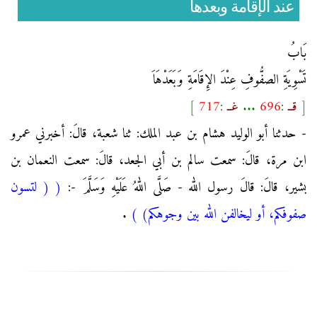
عند الإقامة وبعدها
بَابُ
تَسْوِيَةِ الصفُّوفِ عِنْدَ الإِقَامَةِ وَبَعَدْهَاَ
[
قــ
:
696
...
غــ
:
717
]
- حدثنا أبو الوليد هشام بن عبد الملك: ثنا شعبة، قالَ: أخبرني عمرو
ابن مرة، قالَ: سمعت سالم بن أبي الجعد، قالَ: سمعت النعمان بن
بشير، قالَ: قالَ رسول الله - صَلَّى اللهُ عَلَيْهِ وَسَلَّمَ -:
(
( لتسون
صفوفكم، أو ليخالفن الله بين وجوهكم)
)
.