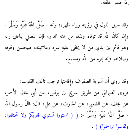
إذا صلوا خلفه.
وقد سبق القول في رؤيته وراء ظهره، وأنه - صَلَّى اللهُ عَلَيْهِ وَسَلَّمَ -
وإن كانَ الله قد توفاه ونقله من هنه الدار، فإن المصلي يناجي ربه
وهو قائم بين يدي من لا يخفى عليهِ سره وعلانيته، فليحسن وقوفه
وصلاته؛ فإنه بمرء من الله ومسمع.
وقد روي أن تسوية الصفوف وإقامتها توجب تآلف القلوب:
فروى الطبراني من طريق سريج بن يونس، عن أبي خالد الأحمر،
عن مجالد، عن الشعبي، عن الحارث، عن علي، قالَ: قالَ رسول الله
- صَلَّى اللهُ عَلَيْهِ وَسَلَّمَ -:
(
( استووا تستوي قلوبكم ولا تختلفوا،
وتماسوا تراحموا)
)
.