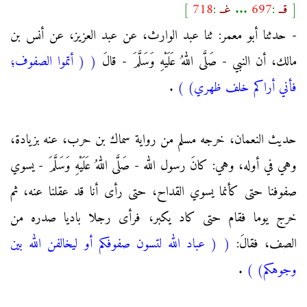
[
قــ
:
697
...
غــ
:
718
]
- حدثنا أبو معمر: ثنا عبد الوارث، عن عبد العزيز، عن أنس بن
مالك، أن النبي - صَلَّى اللهُ عَلَيْهِ وَسَلَّمَ - قالَ
(
( أتموا الصفوف؛
فأني أراكم خلف ظهري)
)
.
حديث النعمان، خرجه مسلم من رواية سماك بن حرب، عنه بزيادة،
وهي في أوله، وهي: كانَ رسول الله - صَلَّى اللهُ عَلَيْهِ وَسَلَّمَ - يسوي
صفوفنا حتى كأنما يسوي القداح، حتى رأى أنا قد عقلنا عنه، ثم
خرج يوما فقام حتى كاد يكبر، فرأى رجلا باديا صدره من
الصف، فقالَ:
(
( عباد الله لتسون صفوفكم أو ليخالفن الله بين
وجوهكم)
)
.