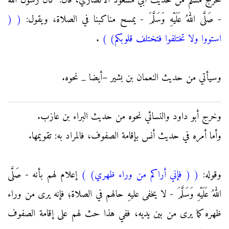
فخرج مسلم من حديث أبي مسعود الأنصاري، قالَ: كانَ رسول الله
- صَلَّى اللهُ عَلَيْهِ وَسَلَّمَ - يمسح مناكبنا في الصلاة، ويقول:
(
(
استووا ولا تختلفوا فتختلف قلوبكم)
)
.
وسيأتي من حديث النعمان بن بشير –أيضا _ نحوه.
وخرج أبو داود والنسائي نحوه من حديث البراء بن عازب.
وأما أمره في حديث أنس بإقامة الصفوف، فالمراد به: تقويمها.
وقوله:
(
( فإني أراكم من وراء ظهري)
)
إعلام لهم بأنه - صَلَّى
اللهُ عَلَيْهِ وَسَلَّمَ - لا يخفى عليهِ حالهم في الصلاة؛ فإنه يرى من وراء
ظهره كما يرى من بين يديه، ففي هذا حث لهم على إقامة الصفوف