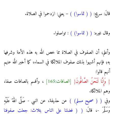
قالَ: سريج:
(
( تماسوا)
)
– يعني: ازدحموا في الصلاة.
وقال غيره:
(
( تماسوا)
)
: تواصلوا.
وأعلم؛ أن الصفوف في الصلاة مما خص الله به هذه الأمة وشرفها
به؛ فإنهم أشبهوا بذلك صفوف الملائكة في السماء، كما أخبر الله عنهم
أنهم قالوا:
{ وَإِنَّا لَنَحْنُ الصَّافُّونَ}
[الصافات:165]
، وأقسم بالصافات صفا،
وهم الملائكة.
وفي
(
( صحيح مسلم)
)
عن حذيفة، عن النبي - صَلَّى اللهُ عَلَيْهِ
وَسَلَّمَ -، قالَ:
(
( فضلنا على الناس بثلاث: جعلت صفوفنا