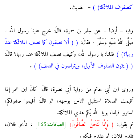
كصفوف الملائكة)
)
– الحديث.
وفيه – أيضا – عن جابر بن سمرة، قالَ: خرج علينا رسول الله -
صَلَّى اللهُ عَلَيْهِ وَسَلَّمَ - فقالَ:
(
( ألا تصفون كما تصف الملائكة عندَ
ربها؟)
)
فقلنا: يا رسول الله، وكيف تصف الملائكة عند ربها؟ قالَ:
(
( يتمون الصفوف الأولى، ويتراصون في الصف)
)
.
وروى ابن أبي حاتم من رواية أبي نضرة، قالَ: كانَ ابن عمر إذا
أقيمت الصلاة استقبل الناس بوجهه، ثم قالَ: أقيموا صفوفكم،
استووا قياما، يريد الله بكم هدي الملائكة.
ثم يقول:
{ وَإِنَّا لَنَحْنُ الصَّافُّونَ}
[الصافات:165]
، تأخر فلان،
تقدم فلان، ثم يتقدم فيكبر.