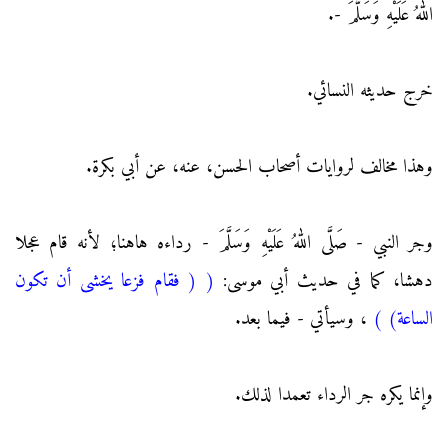
اللهُ عَلَيْهِ وَسَلَّمَ -.
خرج حديثه النسائي.
وهذا مخالف لروايات أصحاب الحسن، عنه، عن أبي بكرة.
وجر النبي - صَلَّى اللهُ عَلَيْهِ وَسَلَّمَ - رداءه هاهنا؛ لأنه قام عجلا
دهشا، كما في حديث أبي موسى:
(
( فقام فزعا يخشى أن تكون
الساعة)
)
، وسيأتي - فيما بعد.
وإنما يكره جر الرداء تعمدا لذلك.