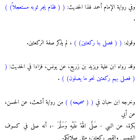
وفي رواية الإمام أحمد لهذا الحديث:
(
( فقام يجر ثوبه مستعجلاً)
)
.
وقوله:
(
( فصلى بنا ركعتين)
)
، لم يذكر صفة الركعتين.
وقد رواه ابن علية ويزيد بن زريع، عن يونس، فزادا في الحديث:
(
( فصلى بهم ركعتين نحو ما يصلون)
)
.
وخرجه ابن حبان في
(
( صحيحه)
)
من رواية أشعث، عن الحسن،
عن أبي
بكرة، عن النبي - صَلَّى اللهُ عَلَيْهِ وَسَلَّمَ -، أنه صلى في كسوف
الشمس والقمر ركعتين، مثل صلاتكم.