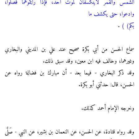
الشمس والقمر لاينكسفان لموت أحد، فإذا رأيتموهما فصلوا،
وادعوا، حتى يكشف ما
بكم)
)
.
سماع الحسن من أبي بكرة صحيح عند علي بن المديني والبخاري
وغيرهما، وخالف فيه ابن معين، وقد سبق ذلك.
وقد ذكر البخاري - فيما بعد - أن مبارك بن فضالة رواه عن
الحسن، قال: حدثني أبو بكرة.
وخرجه الإمام أحمد كذلك.
وقد رواه قتادة، عن الحسن، عن النعمان بن بشير، عن النبي - صَلَّى