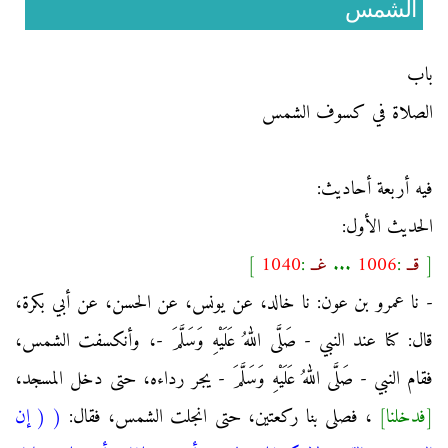
الشمس
باب
الصلاة في كسوف الشمس
فيه أربعة أحاديث:
الحديث الأول:
[
قــ
:
1006
...
غــ
:
1040
]
- نا عمرو بن عون: نا خالد، عن يونس، عن الحسن، عن أبي بكرة،
قال: كنا عند النبي - صَلَّى اللهُ عَلَيْهِ وَسَلَّمَ -، وأنكسفت الشمس،
فقام النبي - صَلَّى اللهُ عَلَيْهِ وَسَلَّمَ - يجر رداءه، حتى دخل المسجد،
[فدخلنا]
، فصلى بنا ركعتين، حتى انجلت الشمس، فقال:
(
( إن