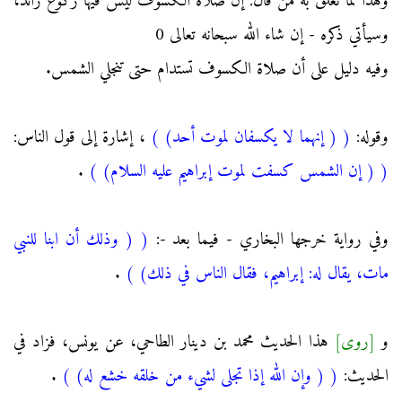
وهذا مما تعلّق به من قال: إن صلاة الكسوف ليس فيها ركوع زائد،
وسيأتي ذكره - إن شاء الله سبحانه تعالى 0
وفيه دليل على أن صلاة الكسوف تستدام حتى تنجلي الشمس.
وقوله:
(
( إنهما لا يكسفان لموت أحد)
)
، إشارة إلى قول الناس:
(
( إن الشمس كسفت لموت إبراهيم عليه السلام)
)
.
وفي رواية خرجها البخاري - فيما بعد -:
(
( وذلك أن ابنا للنبي
مات، يقال له: إبراهيم، فقال الناس في ذلك)
)
.
و
[روى]
هذا الحديث محمد بن دينار الطاحي، عن يونس، فزاد في
الحديث:
(
( وإن الله إذا تجلى لشيء من خلقه خشع له)
)
.