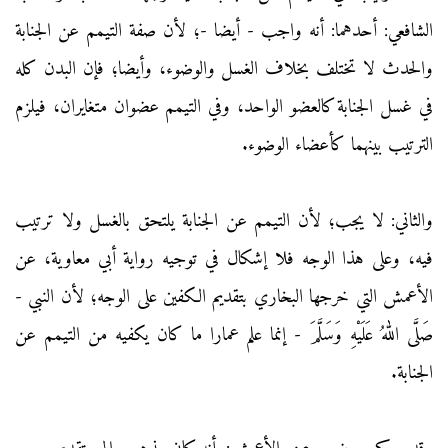
الشافعي: أحدهما: أنه واجب - أيضا -؛ لأن صفة التيمم عن الجنابة
والحدث لا تختلف بخلاف الغسل والوضوء، وأيضا؛ فإن البدن كله
في غسل الجنابة كالعضو الواحد، وفي التيمم عضوان متغايران، فيلزم
الترتيب بينهما كأعضاء الوضوء.
والثاني: لا يجب؛ لأن التيمم عن الجنابة يلتحق بالغسل ولا ترتيب
فيه، وعلى هذا الوجه فلا إشكال في توجيه رواية أبي معاوية، عن
الأعمش التي خرجها البخاري بتقديم الكفين على الوجه؛ لأن النبي -
صَلَّى اللهُ عَلَيْهِ وَسَلَّمَ - إنما علم عمارا ما كان يكفيه من التيمم عن
الجنابة.