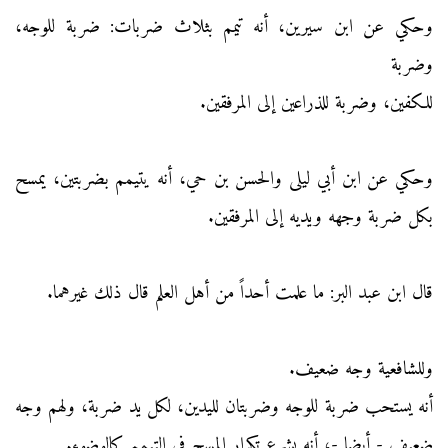
وحكي عن ابن سيرين، أنه تيمم بثلاث ضربات: ضربة للوجه،
وضربة
للكفين، وضربة للذراعين إلى المرفقين.
وحكي عن ابن أبي ليلى والحسن بن حي، أنه يتيمم بضربتين، يمسح
بكل ضربة وجهه ويديه إلى المرفقين.
قال ابن عبد البر: ما علمت أحداً من أهل العلم قال ذلك غيرهما.
وللشافعية وجه ضعيف.
أنه يستحب ضربة للوجه وضربتان لليدين، لكل يد ضربة، ولهم وجه
ضعيف - أيضا -، أنه يشرع تكرار المسح في التيمم كالوضوء.