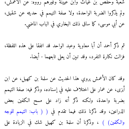
شعبة وحفص بن غياث وابن عيينة وغيرهم رووه: عن الأعمش،
ولم يذكروا الضربة الواحدة، ولا صفة التيمم في حديثه عن شقيق،
عن أبي موسى، كما ساق ذلك البخاري في الباب الماضي.
ثم ذكر أحمد أن أبا معاوية وعبد الواحد قد اتفقا على هذه اللفظة،
فزالت نكارة التفرد، وقد تبين أن يعلى تابعهما - أيضا.
وقد كان الأعمش يروي هذا الحديث عن سلمة بن كهيل، عن ابن
أبزى، عن عمار على اختلاف عليه في إسناده، وذكر فيه: صفة التيمم
بضربة واحدة، ولكنه ذكر أنه زاد على مسح الكفين بعض
الذراعين، وقد ذكرنا ذلك فيما تقدم في
(
( باب: التيمم للوجه
والكفين)
)
، وذكرنا أن سلمة بن كهيل شك في الزيادة على