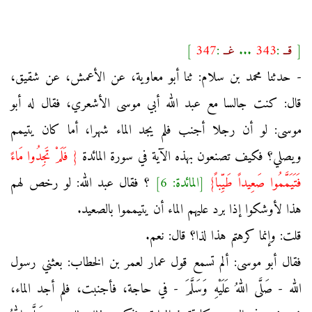
[
قــ
:
343
...
غــ
:
347
]
- حدثنا محمد بن سلام: ثنا أبو معاوية، عن الأعمش، عن شقيق،
قال: كنت جالسا مع عبد الله أبي موسى الأشعري، فقال له أبو
موسى: لو أن رجلا أجنب فلم يجد الماء شهرا، أما كان يتيمم
ويصلي؟ فكيف تصنعون بهذه الآية في سورة المائدة
{ فَلَمْ تَجِدُوا مَاءً
فَتَيَمَّمُوا صَعِيداً طَيِّباً}
[المائدة: 6]
؟ فقال عبد الله: لو رخص لهم
هذا لأوشكوا إذا برد عليهم الماء أن يتيمموا بالصعيد.
قلت: وإنما كرهتم هذا لذا؟ قال: نعم.
فقال أبو موسى: ألم تسمع قول عمار لعمر بن الخطاب: بعثني رسول
الله - صَلَّى اللهُ عَلَيْهِ وَسَلَّمَ - في حاجة، فأجنبت، فلم أجد الماء،