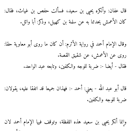
قال عفان: وأنكره يحيى بن سعيد، فسألت حفص بن غياث، فقال:
كان الأعمش يحدثنا به عن سلمة بن كهيل، وذكر: أبا وائل.
وقال الإمام أحمد في رواية الأثرم: أن كان ما روى أبو معاوية حقا:
روى عن الأعمش، عن شقيق القصة.
فقال - أيضا -: ضربة للوجه والكفين، وتابعه عبد الواحد.
قال أبو عبد الله - يعني: أحمد -: فهذان جميعا قد اتفقا عليه، يقولان:
ضربة للوجه والكفين.
وإنما أنكر يحيى بن سعيد هذه اللفظة، وتوقف فيها الإمام أحمد لان