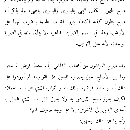
مسح ظهور الكفين اليمنى باليسرى واليسرى باليمنى، ولم يذكر أنه
مسح بطون كفيه اكتفاء بمرور التراب عليهما بالضرب بهما على
الأرض، وهذا في التيمم بالضربتين ظاهر، ولا يتأتى مثله في الضربة
الواحدة؛ لأنه يخل بالترتيب.
وقد صرح العراقيون من أصحاب الشافعي: بأنه يسقط فرض الراحتين
وما بين الأصابع حين يضرب اليدين على التراب، ثم أوردوا على
ذلك أنه لو سقط فرضهما بذلك لصار التراب الذي عليهما مستعملا،
فكيف يجوز مسح الذراعين به ولا يجوز نقل الماء الذي غسل به
أحدى اليدين إلى الأخرى، إلا على وجه ضعيف لهم؟
وأجابوا عن ذلك بوجهين: