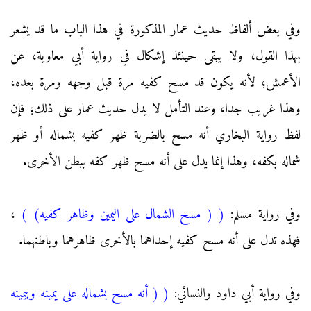
وفي بعض ألفاظ حديث عمار المذكورة في هذا الباب ما قد يشعر
بهذا القول، ولا يبقى حينئذ إشكال في رواية أبي معاوية، عن
الأعمش؛ لأنه يكون قد مسح كفيه مرة قبل وجهه ومرة بعده،
وهذا غريب جدا، وعند التأمل لا يدل حديث عمار على ذلك؛ فإن
لفظ رواية البخاري أنه مسح بالضربة ظهر كفيه بشماله أو ظهر
شماله بكفه، وهذا إنما يدل على أنه مسح ظهر كفه ببطن الأخرى.
وفي رواية مسلم:
(
( مسح الشمال على اليمين وظاهر كفيه)
)
،
فهذه تدل على أنه مسح كفيه إحداهما بالأخرى ظاهرهما وباطنهما.
وفي رواية أبي داود والنسائي:
(
( أنه مسح بشماله على يمينه وبيمينه