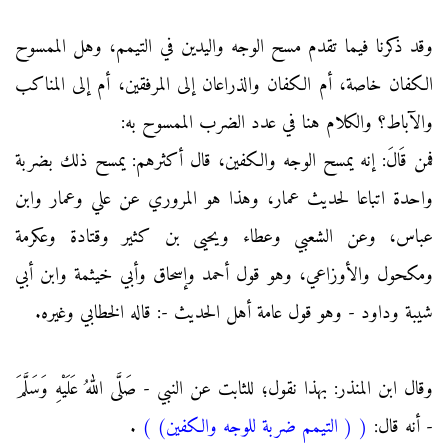
وقد ذكرنا فيما تقدم مسح الوجه واليدين في التيمم، وهل الممسوح
الكفان خاصة، أم الكفان والذراعان إلى المرفقين، أم إلى المناكب
والآباط؟ والكلام هنا في عدد الضرب الممسوح به:
فمن قَالَ: إنه يمسح الوجه والكفين، قال أكثرهم: يمسح ذلك بضربة
واحدة اتباعا لحديث عمار، وهذا هو المروري عن علي وعمار وابن
عباس، وعن الشعبي وعطاء ويحيى بن كثير وقتادة وعكرمة
ومكحول والأوزاعي، وهو قول أحمد وإسحاق وأبي خيثمة وابن أبي
شيبة وداود - وهو قول عامة أهل الحديث -: قاله الخطابي وغيره.
وقال ابن المنذر: بهذا نقول؛ للثابت عن النبي - صَلَّى اللهُ عَلَيْهِ وَسَلَّمَ
- أنه قال:
(
( التيمم ضربة للوجه والكفين)
)
.