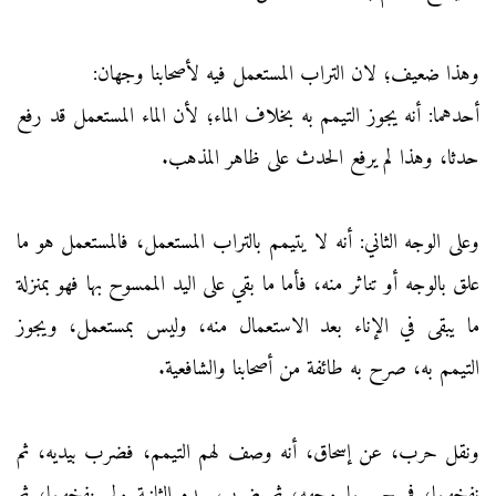
وهذا ضعيف؛ لان التراب المستعمل فيه لأصحابنا وجهان:
أحدهما: أنه يجوز التيمم به بخلاف الماء؛ لأن الماء المستعمل قد رفع
حدثا، وهذا لم يرفع الحدث على ظاهر المذهب.
وعلى الوجه الثاني: أنه لا يتيمم بالتراب المستعمل، فالمستعمل هو ما
علق بالوجه أو تناثر منه، فأما ما بقي على اليد الممسوح بها فهو بمنزلة
ما يبقى في الإناء بعد الاستعمال منه، وليس بمستعمل، ويجوز
التيمم به، صرح به طائفة من أصحابنا والشافعية.
ونقل حرب، عن إسحاق، أنه وصف لهم التيمم، فضرب بيديه، ثم
نفخهما، فمسح بهما وجهه، ثم ضرب بيده الثانية ولم ينفخهما، ثم