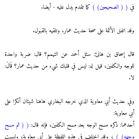
في
(
( الصحيحين)
)
كما تقدم يدل عليه - أيضا.
وقد اتفق الأئمة على صحة حديث عمار، وتلقيه بالقبول.
قال إسحاق بن هانئ: سئل أحمد عن التيمم؟ قال: ضربة واحدة
للوجه والكفين، قيل له: ليس في قلبك شيء من حديث عمار؟ قَالَ:
لا.
وفي حديث أبي معاوية الذي خرجه البخاري هاهنا شيئان أنكرا على
أبي معاوية:
أحدهما: ذكره مسح الوجه بعد مسح الكفين، فإنه قال:
(
( ثم مسح
وجهه)
)
، وقد اختلف في هذه اللفظة على أبي معاوية، وليست