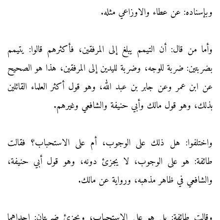
وبإسناده: عن عطاء والاوزاعي مثله.
وأما من قال: أن التيمم يبلغ إلى المرفقين، فأكثرهم قالوا: يتيمم
بضربتين: ضربة للوجه، وضربة لليدين إلى المرفقين، هذا هو الصحيح
عن ابن عمر وعن جابر بن عبد الله، وهو قول أكثر العلماء القائلين
بذلك، وهو قول مالك وأبي حنيفة والشافعي وغيرهم.
واختلفوا: هل ذلك على الوجوب، أم على الاستحباب؟ فقالت
طائفة: هو على الوجوب، لا يجزئ دونه، وهو قول أبي حنيفة،
والشافعي في ظاهر مذهبه، ورواية عن مالك.
وقالت طائفة: بل هو على الاستحباب، ويجزئ ضربتان: إحداهما