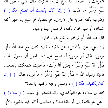
فتمرغت في الصعيد كما تتمرغ الدابة، فذكرت ذلك للنبي - صَلَّى اللهُ
عَلَيْهِ وَسَلَّمَ -، فقال:
(
( إنما كان يكفيك أن تصنع هكذا)
)
وضرب بكفه ضربة على الأرض، ثم نفضها، ثم مسح بها ظهر كفه
بشماله، أو ظهر شماله بكفه، ثم مسح بهما وجهه.
قال عبد الله: ألم تر عمر لم يقنع بقول عمار؟
زاد يعلي، عن الأعمش، عن شقيق، قال: كنت مع عبد الله وأبي
موسى، فقال أبو موسى: ألم تسمع قول عمار لعمر: أن رسول الله -
صَلَّى اللهُ عَلَيْهِ وَسَلَّمَ - بعثني أنا وأنت، فأجنبت فتمعكت بالصعيد،
فأتينا رسول الله - صَلَّى اللهُ عَلَيْهِ وَسَلَّمَ - فأخبرناه فقال:
(
( إنما
كان يكفيك هكذا)
)
، ومسح وجهه وكفيه واحدة؟
محمد بن سلام، هو: البيكندي، وقد اختلفوا في ضبط
(
( سلام)
)
: هل هو بالتخفيف أو بالتشديد؟ والتخفيف أكثر فيه واشهر، ولأبي