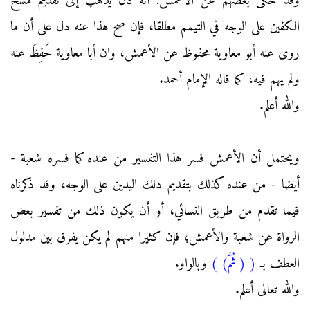
وقد حكى بعضهم عن الأعمش: أنه كان يذهب إلى تقديم مسح
الكفين على الوجه في التيمم مطلقا، فإن صح هذا عنه دل على أن ما
روى عنه أبو معاوية محفوظ عن الأعمش، وان أبا معاوية حَفِظَ عنه
ولم يهم فيه، كما قاله الإمام أحمد.
والله أعلم.
ويحتمل أن الأعمش فسر هذا التفسير من عنده كما فسره شعبة -
أيضا - من عنده كذلك بتقديم دلك اليدين على الوجه، وقد ذكرناه
فيما تقدم من طريق النسائي، أو أن يكون ذلك من تفسير بعض
الرواة عن شعبة والأعمش؛ فإن كثيرا منهم لم يكن يفرق بين مدلول
العطف بـ
(
( ثُمَّ)
)
وبالواو.
والله تعالى أعلم.